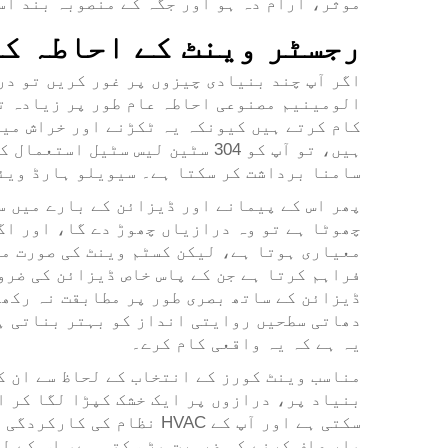
موثر، آرام دہ ہو اور جگہ کے منصوبہ بند اس
رجسٹر وینٹ کے احاطہ کا
اگر آپ چند بنیادی چیزوں پر غور کریں تو در
الومینیم مصنوعی احاطہ عام طور پر زیادہ تر
کام کرتے ہیں کیونکہ یہ ٹکڑنے اور خراش میں
ہیں، تو آپ کو 304 سٹین لیس س
سامنا برداشت کر سکتا ہے۔ سیویلو ہارڈ ویئ
پھر اس کے پیمانے اور ڈیزائن کے بارے میں س
چھوٹا ہے تو وہ درازیاں چھوڑ دے گا، اور اگر
معیاری ہوتا ہے، لیکن کسٹم وینٹ کی صورت می
فراہم کرتا ہے جن کے پاس خاص ڈیزائن کی ضرو
ڈیزائن کے ساتھ بصری طور پر مطابقت نہ رکھت
دھاتی سطحیں روایتی انداز کو بہتر بناتی ہی
یہ ہے کہ یہ واقعی کام کرے۔
مناسب وینٹ کورز کے انتخاب کے لحاظ سے ان ک
بنیاد پر، درازوں پر ایک خشک کپڑا لگا کر ا
سکتی ہے اور آپ کے HVAC
بار صاف کرنے کی ضرورت پڑ سکتی ہے، اس کے ل