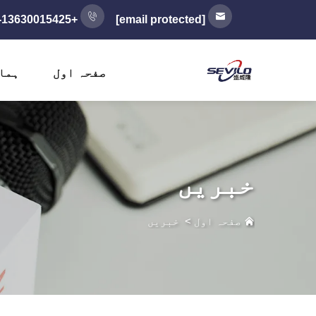
+86-13630015425
[email protected]
صفحہ اول
ہما
خبریں
صفحہ اول
>
خبریں