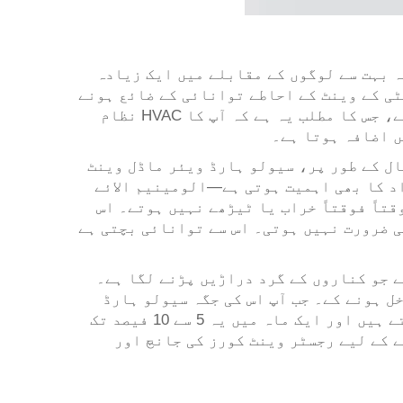
ہ بہت سے لوگوں کے مقابلے میں ایک زیادہ
ٹی کے وینٹ کے احاطے توانائی کے ضائع ہونے
کا سبب بن سکتے ہیں۔ جب وینٹ کا احاطہ مناسب طریقے سے سیل نہ ہو تو ہوا کا بہاؤ باہر نکل سکتا ہے، جس کا مطلب یہ ہے کہ آپ کا HVAC نظام
ں اضافہ ہوتا ہے۔
ال کے طور پر، سیولو ہارڈ ویئر ماڈل وینٹ
اد کا بھی اہمیت ہوتی ہے—الومینیم الائے
تاً فوقتاً خراب یا ٹیڑھے نہیں ہوتے۔ اس
 تک چلنے کی ضرورت نہیں ہوتی۔ اس سے توانائی بچتی ہے
ے جو کناروں کے گرد دراڑیں پڑنے لگا ہے۔
جائے کمرے میں داخل ہونے کے۔ جب آپ اس کی جگہ سیولو ہارڈ
ویئر کا اچھی طرح سیل شدہ الیومینیم مرکب رجسٹر وینٹ کور لگاتے ہیں، تو آپ اس نکاسی کو روک دیتے ہیں اور ایک ماہ میں یہ 5 سے 10 فیصد تک
اہر اکثر بنیادی HVAC دیکھ بھال کا حصہ بنانے کے لیے رجسٹر وینٹ کورز کی جانچ اور