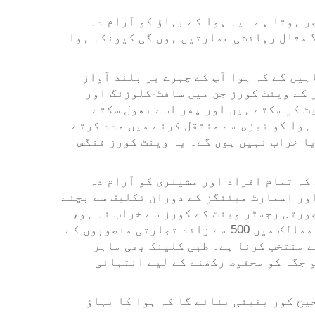
ر ہوتا ہے۔ یہ ہوا کے بہاؤ کو آرام دہ
ا مثال رہائشی عمارتیں ہوں گی کیونکہ ہوا
ہیں گے کہ ہوا آپ کے چہرے پر بلند آواز
 کے وینٹ کورز جن میں سافٹ-کلوزنگ اور
ٹ کر سکتے ہیں اور پھر اسے بھول سکتے
ہوا کو تیزی سے منتقل کرنے میں مدد کرتے
گے یا خراب نہیں ہوں گے۔ یہ وینٹ کورز فنگس
کہ تمام افراد اور مشینری کو آرام دہ
اور اسمارٹ میٹنگز کے دوران تکلیف سے بچنے
ورتی رجسٹر وینٹ کے کورز سے خراب نہ ہو،
اس لیے وہ وہ نمونے استعمال کرتے ہیں جو ان کے ڈیکور سے ملتے جلتے ہوں۔ سیولو ہارڈ ویئر نے 108 ممالک میں 500 سے زائد تجارتی منصوبوں کے
ے منتخب کرنا ہے۔ طبی کلینک بھی ماہر
 جگہ کو محفوظ رکھنے کے لیے انتہائی
یح کور یقینی بنائے گا کہ ہوا کا بہاؤ