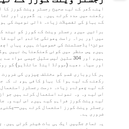
اپنے گھر کے لیے صحیح رجسٹر وینٹ کورز کا ا
رکھنے میں مدد کرتے ہیں۔ یہ گھروں اور تجار
کے بہاؤ کی تفصیلات زیادہ ذاتی نوعیت کی ہو
برائیں میں، رجسٹر وینٹ کے کورز کو نیند کے
میں اور براہ راست پھونکی جائے، اس لیے قاب
موئن-ایڈجسٹمنٹ کی خصوصیات ہیں، یہاں اچھی 
ہیں، پس منظر میں کوئی کھنکھناہٹ نہیں ہوگی
ہیں، اور 304 سٹین لیس سٹیل جیسی 
اور سیاہ دھبے (موولڈ اینڈ مائلڈیو) کو روک
ہر کاروباری قسم کو مختلف چیزوں کی ضرورت ہ
رکھنے کے لیے ہوا کا بہاؤ کافی ہو، نہ کہ ج
کے لیے چھوٹے، زیادہ درست رجسٹرز استعمال ک
لیے وینٹ کورز فراہم کیے ہیں، اس لیے وہ جا
رجسٹر وینٹ کورز استعمال کرتے ہیں—چکنی، ص
ضروری ہے۔
یہ تمام جگہیں ایک ہی بات شیئر کرتی ہیں۔ چ