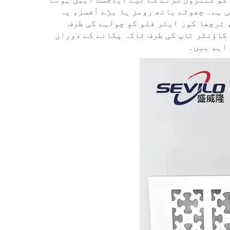
 ہے۔ چھوٹے باتھ رومز یا بڑے آفسز، یہ
تِرچھا کور ایئر فلو کو چولہے کی طرف
 کاؤنٹر ٹاپ کی طرف تاکہ پکانے کے دوران
 اہم ہیں۔