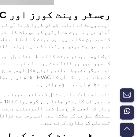
رجسٹر وینٹ کورز اور HVAC توانائی کی مؤثریت
اپنے وینٹ کے احاطہ کو اپ گریڈ کرنا آپ کے 
آسان حل ہے۔ بہت سے لوگوں کو اس بات کا ادر
درجہ حرارت برقرار رکھنے کے لیے زیادہ کام ک
ایک اچھا رجسٹر وینٹ کا احاطہ تنگ سیل اور 
کے سوراخوں پر ٹانگے فٹ ہونے کے لیے بنائے 
اور دیگر مضبوط دھاتیں اپنی شکل اچھی طرح بر
کا مطلب یہ ہے کہ آ
اور نظام کی عمر بڑھ جاتی ہے۔
آئیے اسے ایک سادہ مثال کے ساتھ سمجھتے ہیں
جب 
تبدیلی کی سفارش کرتے ہیں۔
رجسٹر وینٹ کورز کے لی