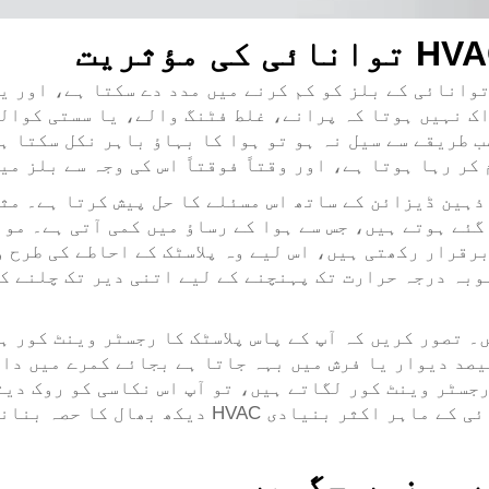
توانائی کے بلز کو کم کرنے میں مدد دے سکتا ہے، اور ی
اک نہیں ہوتا کہ پرانے، غلط فٹنگ والے، یا سستی کوال
ر رہا ہوتا ہے، اور وقتاً فوقتاً اس کی وجہ سے بلز می
ذہین ڈیزائن کے ساتھ اس مسئلے کا حل پیش کرتا ہے۔ مث
گئے ہوتے ہیں، جس سے ہوا کے رساؤ میں کمی آتی ہے۔ مو
قرار رکھتی ہیں، اس لیے وہ پلاسٹک کے احاطے کی طرح وق
پ کا HVAC نظام اپنی مطلوبہ درجہ حرارت تک پہنچنے کے لیے اتنی دیر
۔ تصور کریں کہ آپ کے پاس پلاسٹک کا رجسٹر وینٹ کور ہ
بھی آپ کا ہیٹر چلتا ہے، گرم ہوا کا 10 فیصد دیوار یا فرش میں بہہ جاتا ہے ب
ہیٹنگ بلز کم کر سکتا ہے۔ اسی وجہ سے توانائی کے م
ے موزوں جگہیں