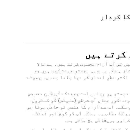
کا کردار
 کرتے ہیں
ایئرفلو محسوس کرتے ہیں تو آپ آرام محسوس کرتے ہیں، ہے نا؟
ان ہے کہ یہ وہی رجسٹر وینٹ کور ہیں جو
 اکثر نظر انداز کر دیا جاتا ہے۔ یہ چھوٹے
ے بستر پر براہ راست جھونکے کی طرح محسوس
ردہ کور جہاں آپ شرطن (سلیٹس) کو کنٹرول
 سکے۔ اس سے آرام کا عنصر تو حاصل ہوتا ہی
تقسیم کا مطلب یہ ہے کہ آپ کو گرم اور ٹھنڈے
ت اور پریشانی بچ جاتی ہے۔
کو کنٹرول کرنے کے لیے ایڈجسٹ ایبل ہوتے