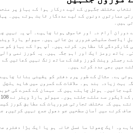
نتخاب مختلف جگہوں کے لیے درکار ہوا کے بہاؤ پر منحص
تی عمارتوں دونوں کے لیے مددگار ثابت ہوتے ہیں۔ پہل
تی ہیں۔
 دوران آرام دہ اور خاموش ہونا چاہیے۔ آپ یہ نہیں چا
لِ ایڈجسٹ سلیٹس ضروری بن جاتی ہیں۔ سیولو ہارڈ ویئر
کارکردگی کا مظاہرہ کرتے ہیں۔ آپ ہوا کے بہاؤ کو سی
۔ باتھ رومز ایک اور اہم جگہ ہیں۔ یہ کورز نمی والی 
مواد سے بنے رجسٹر وینٹ کورز وقت کے ساتھ زنگ نہیں کھائیں 
نے میں بھی مدد کرتے ہیں۔
وتی ہے۔ مثال کے طور پر، دفتر کو یقینی بنانا چاہیے 
گہ بہت زیادہ بند ہو۔ ملاقات کے کمروں میں شاید ہلچل 
یے جائیں۔ ہوٹل چاہتے ہیں کہ مہمان کے کمرے کی خوبص
نتے ہیں کہ مختلف تجارتی ضروریات کے مطابق کورز کیس
اف کرنے میں آسان سطحیں جو دھول جمع نہیں کرتیں، جو
اہے وہ ایک چھوٹا سا غسل خانہ ہو یا ایک بڑا دفتر، صح