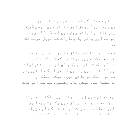
 آئیے مواد کی قسم سے شروع کرتے ہیں۔
ں جیسے بیڈ رومز اور دفاتر میں اچھی طرح
چی خانہ یا باتھ روم میں احاطہ لگا رہے
ے مزاحم ہے اور پانی یا بخارات کے طویل عرصے تک
۔
ے کے لیے مناسب سائز کا ہو۔ اگر یہ بہت
تر معاملات میں، وینٹ کے کھلنے کا سائز
کے لیے کسٹم او ایم/او ڈی ایم کے اختیارات
ور لگانا نہیں چاہیں گے جو آپ کے انٹیریئر
ے ہم آہنگ ہو جاتی ہیں، جبکہ چمکدار
ا سکتا ہے، لیکن یاد رکھیں، سب سے اہم بات
ی سے، اس میں زیادہ وقت نہیں لگتا۔ ماہانہ
ہونے سے ہوا کے بہاؤ میں رکاوٹ پیدا ہو
 کو تیل اور کھانے کے ذرات کو ہٹانے کے لیے زیادہ
ف اتنا یقینی بنائیں کہ پانی کے دھبے سے