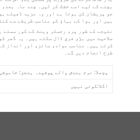
بچنے کے لیے اسے خشک کر لیں۔ چند ماہ بعد، 
جو پریشان کن ہوتا ہے اور وہ مزید ڈھیلے ہو
ہیں اور ہوا کے بہاؤ کو مناسب طریقے سے کنٹ
نتیجے کے طور پر، رجسٹر وینٹ کے کور سستے ہ
کرتے ہیں۔ مناسب مواد، سائز، اور انداز کے 
طرح انجام دیں گے۔
پچھلا:
نرم بندش والے پوشیدہ ہنجز: خاموشی 
اگلا:
کوئی نہیں