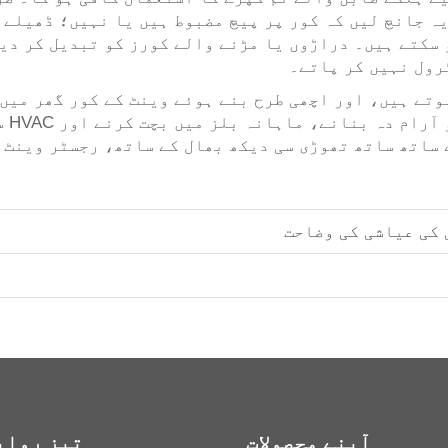
یہ جانچ لیں کہ کور پر پیچ مضبوط ہیں یا نہیں؛ ڈھیلے 
 سکتے ہیں۔ دراڑوں یا مڑنے والے کورز کو تبدیل کر دی
رول نہیں کر پاتے۔
وتے ہیں، اور اچھی طرح بنے ہوئے وینٹ کے کور گھر میں 
صلاح
ساتھ ساتھ تھوڑی سی دیکھ بھال کے ساتھ، رجسٹر وینٹ ک
کی عیاشی کی وضاحت
آپنے محصولات
تیز رواب