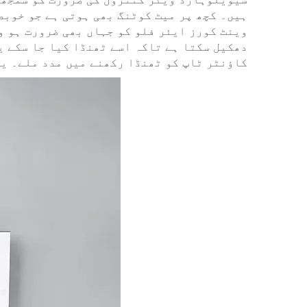
ہیں۔ کچھ پر میٹ کوٹنگ بھی ہوتی ہے جو خوبص
وینٹ کورز ایئر فلو کو جہاں بھی ضرورت ہو و
دھکیل سکتا ہے تاکہ اسے ٹھنڈا کیا جا سکے ی
کاؤنٹر ٹاپ کو ٹھنڈا رکھنے میں مدد ملے۔ یہ