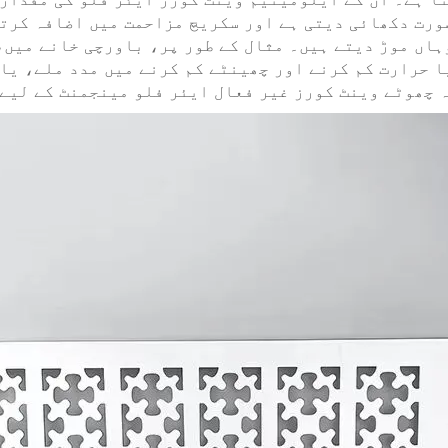
ورت دکھائی دیتی ہے اور سکریچ مزاحمت میں اضافہ کرتی
ہاں موڑ دیتے ہیں۔ مثال کے طور پر، باورچی خانے میں، 
ا حرارت کم کرنے اور چھینٹے کم کرنے میں مدد ملے، یا
 چھوٹے وینٹ کورز غیر فعال ایئر فلو مینجمنٹ کے لیے