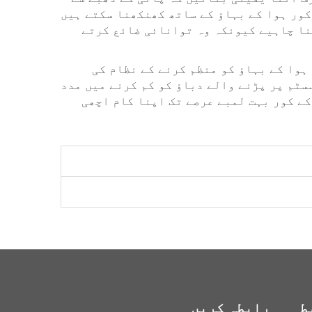
کور ہوا کے بہاؤ کے ساتھ کھنکھنا سکتے ہیں
نا چاہیے کیونکہ وہ توانائی ضائع کرتے
ہوا کے بہاؤ کو منظم کرنے کے نظام کی
یت میں بڑی فرق ڈال سکتے ہیں۔ یہ گھر کو آرام دہ بنانے، ماہانہ بلز میں بچت کرنے اور HVAC سسٹم پر پڑنے والے دباؤ کو کم کرنے میں مدد
ے کور بہت لمبے عرصے تک اپنا کام اچھی
ط
رابطہ کریں