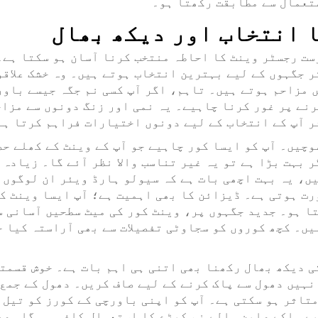
تعمال سے مطابقت رکھتا ہو۔
 انتخاب اور دیکھ بھال
ست رجسٹر وینٹ کا احاطہ منتخب کرنا آسان ہو سکتا ہے۔
 جگہوں کے لیے بہترین انتخاب ہوتے ہیں۔ وہ خشک علاقو
 مزاحم ہوتے ہیں۔ تاہم، اگر آپ کسی نم جگہ جیسے باور
ٹیل استعمال کرنے پر غور کرنا چاہیے۔ یہ نمی اور زنگ دونوں س
ر آپ کے انتخاب کے لیے دونوں اختیارات فراہم کرتا ہے
وچیں۔ آپ کو ایسا کور چاہیے جو آپ کے وینٹ کے کھلے حص
 بہت بڑا ہے تو یہ غیر تناسب والا نظر آئے گا۔ زیادہ 
ں، یہ بہت اچھی بات ہے کہ سیولو ہارڈ ویئر ان لوگوں 
رت ہوتی ہے۔ ڈیزائن کا بھی اہمیت ہے؛ آپ ایسا وینٹ ک
ا ہو۔ جدید جگہوں پر، وینٹ کور کی میٹ سطحیں آسانی س
ں۔ کچھ کوروں کو سجاوٹی تفصیلات سے بھی آراستہ کیا ج
ی دیکھ بھال رکھنا بھی اتنی ہی اہم بات ہے۔ خوش قسمت
نہیں دھول سے پاک کرنے کے لیے صاف کریں۔ دھول کے جمع 
 نظام کی کارکردگی متاثر ہو سکتی ہے۔ آپ کو اپنی باورچی کے کورز
یے ہلکے صابن والے نم کپڑے کا استعمال کافی ہو گا۔ صر