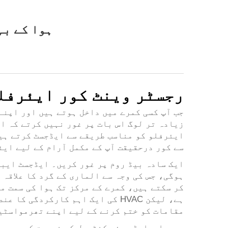
ہوا کے بہ
رجسٹر وینٹ کور ایئرفل
زیادہ تر لوگ اس بات پر غور نہیں کرتے کہ ا
ایئرفلو کو مناسب طریقے سے ایڈجسٹ کرتے ہیں
سے کور درحقیقت آپ کے مکمل آرام کے لیے ایئ
ایک سادہ بیڈ روم پر غور کریں۔ ایڈجسٹ ایبل
ہوگی، جس کی وجہ سے الماری کے گرد کا علاقہ
کر سکتے ہیں، کمرے کے مرکز تک ہوا کی سمت م
ہے، لیکن HVAC کی ایک اہم کارکر
مقامات کو ختم کرنے کے لیے اپنے تھرمواسٹیٹ
سیویلوہارڈ ویئر کنٹرول کی ضرورت کو سمجھت