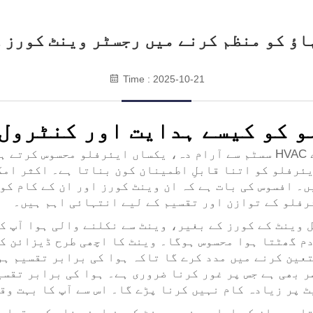
اؤ کو منظم کرنے میں رجسٹر وینٹ کورز 
Time : 2025-10-21
و کو کیسے ہدایت اور کنٹرول
جب آپ کسی کمرے میں داخل ہوتے ہیں اور اپنے HVAC سسٹم سے آرام دہ، یکساں 
یئرفلو کو اتنا قابلِ اطمینان کون بناتا ہے۔ اکثر امک
۔ افسوس کی بات ہے کہ ان وینٹ کورز اور ان کے کام کو
رفلو کے توازن اور تقسیم کے لیے انتہائی اہم ہیں۔
 وینٹ کے کورز کے بغیر، وینٹ سے نکلنے والی ہوا آپ ک
 دم گھٹتا ہوا محسوس ہوگا۔ وینٹ کا اچھی طرح ڈیزائن ک
تعین کرنے میں مدد کرے گا تاکہ ہوا کی برابر تقسیم ہو
دگی کا عنصر بھی ہے جس پر غور کرنا ضروری ہے۔ ہوا کی برابر 
 پر زیادہ کام نہیں کرنا پڑے گا۔ اس سے آپ کا بہت وق
ا ہے۔ ان کے ایلومینیم وینٹ کورز ایئر فلو کی مقدار 