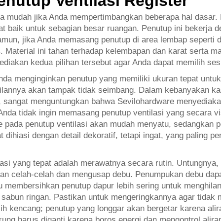
nutup Ventilasi Register
isa mudah jika Anda mempertimbangkan beberapa hal dasar. M
 baik untuk sebagian besar ruangan. Penutup ini bekerja den
Namun, jika Anda memasang penutup di area lembap seperti 
 Material ini tahan terhadap kelembapan dan karat serta m
diakan kedua pilihan tersebut agar Anda dapat memilih ses
a menginginkan penutup yang memiliki ukuran tepat untuk bu
ampilannya akan tampak tidak seimbang. Dalam kebanyakan k
usus, sangat menguntungkan bahwa Sevilohardware menyedia
nda tidak ingin memasang penutup ventilasi yang secara vis
te pada penutup ventilasi akan mudah menyatu, sedangkan
dihiasi dengan detail dekoratif, tetapi ingat, yang paling p
si yang tepat adalah merawatnya secara rutin. Untungnya, 
kan celah-celah dan mengusap debu. Penumpukan debu dap
u membersihkan penutup dapur lebih sering untuk menghila
abun ringan. Pastikan untuk mengeringkannya agar tidak m
ih kencang; penutup yang longgar akan bergetar karena al
ng harus diganti karena boros energi dan mengontrol alira