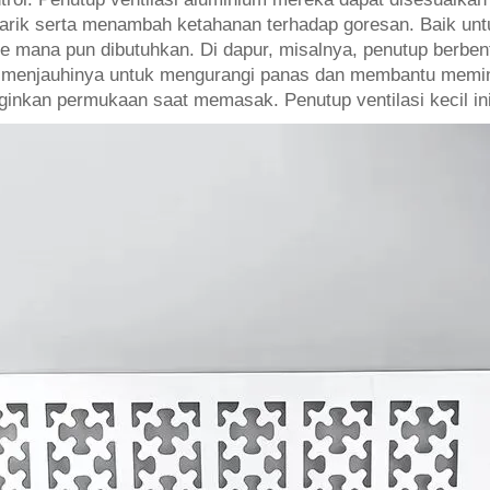
enarik serta menambah ketahanan terhadap goresan. Baik un
 ke mana pun dibutuhkan. Di dapur, misalnya, penutup berbe
menjauhinya untuk mengurangi panas dan membantu memini
kan permukaan saat memasak. Penutup ventilasi kecil ini p