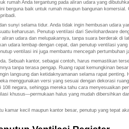
untuk rumah Anda tergantung pada aliran udara yang dibutuh
 ini berguna baik untuk rumah maupun bangunan komersial. 
pribadi.
 dan sunyi selama tidur. Anda tidak ingin hembusan udara y
suatu keharusan. Penutup ventilasi dari Sevilohardware den
ur aliran udara dan melupakannya, tanpa suara berderak di 
an udara lembap dengan cepat, dan penutup ventilasi yang t
Penutup ventilasi ini juga membantu mencegah pertumbuhan j
da. Sebuah kantor, sebagai contoh, harus memastikan terse
nya tanpa terasa pengap. Ruang rapat kemungkinan besar m
angin langsung dan ketidaknyamanan selama rapat penting. 
mereka menggunakan versi yang sesuai dengan dekorasi ruan
l di 108 negara, sehingga mereka tahu cara menyesuaikan p
ilasi khusus—permukaan halus yang mudah dibersihkan dan
tu kamar kecil maupun kantor besar, penutup yang tepat aka