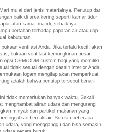
ari mulai dari jenis materialnya. Penutup dari
gan baik di area kering seperti kamar tidur
dapur atau kamar mandi, sebaiknya
ampu bertahan terhadap paparan air atau uap
uai kebutuhan.
kaan ventilasi Anda. Jika terlalu kecil, akan
asus, bukaan ventilasi kemungkinan besar
kan opsi OEM/ODM custom bagi yang memiliki
ual tidak sesuai dengan desain interior Anda.
 permukaan logam mengilap akan memperkuat
enting adalah bahwa penutup tersebut benar-
ini tidak memerlukan banyak waktu. Sekali
at menghambat aliran udara dan mengurangi
ngkan minyak dan partikel makanan yang
eninggalkan bercak air. Setelah beberapa
iran udara, yang mengganggu dan bisa semakin
n udara secara buruk.