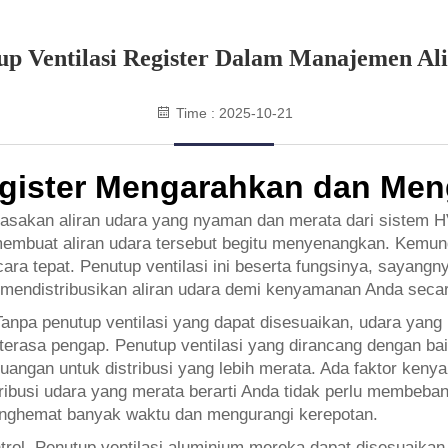
up Ventilasi Register Dalam Manajemen Al
Time : 2025-10-21
egister Mengarahkan dan Men
sakan aliran udara yang nyaman dan merata dari sistem H
mbuat aliran udara tersebut begitu menyenangkan. Kemungk
cara tepat. Penutup ventilasi ini beserta fungsinya, sayangny
 mendistribusikan aliran udara demi kenyamanan Anda seca
npa penutup ventilasi yang dapat disesuaikan, udara yang 
terasa pengap. Penutup ventilasi yang dirancang dengan baik
gan untuk distribusi yang lebih merata. Ada faktor kenyama
ribusi udara yang merata berarti Anda tidak perlu membeba
i menghemat banyak waktu dan mengurangi kerepotan.
rol. Penutup ventilasi aluminium mereka dapat disesuaikan