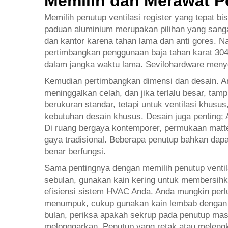
Memilih dan Merawat Pe
Memilih penutup ventilasi register yang tepat b
paduan aluminium merupakan pilihan yang sangat
dan kantor karena tahan lama dan anti gores. 
pertimbangkan penggunaan baja tahan karat 304.
dalam jangka waktu lama. Sevilohardware menye
Kemudian pertimbangkan dimensi dan desain. And
meninggalkan celah, dan jika terlalu besar, t
berukuran standar, tetapi untuk ventilasi kh
kebutuhan desain khusus. Desain juga penting; A
Di ruang bergaya kontemporer, permukaan mat
gaya tradisional. Beberapa penutup bahkan dapat 
benar berfungsi.
Sama pentingnya dengan memilih penutup ventila
sebulan, gunakan kain kering untuk membersih
efisiensi sistem HVAC Anda. Anda mungkin perl
menumpuk, cukup gunakan kain lembab dengan s
bulan, periksa apakah sekrup pada penutup mas
melonggarkan. Penutup yang retak atau melengku