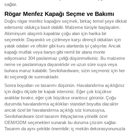
sağlar.
Rögar Menfez Kapağı Seçme ve Bakımı
Doğru rögar menfez kapağını seçmek, birkaç temel şeye dikkat
ederseniz oldukça basit olabilir. Malzeme türüyle başlayalım.
Alüminyum alaşımlı kapaklar çoğu alan için harika bir
seçenektir. Dayanıklı ve çizilmeye karşı dirençli oldukları için
yatak odaları ve ofisler gibi kuru alanlarda iyi çalışırlar. Ancak
kapağı mutfak veya banyo gibi nemli bir alana monte
ediyorsanız 304 paslanmaz çeliği düşünmelisiniz. Bu malzeme
neme ve paslanmaya dayanıklıdır ve uzun süre suya veya
buhara maruz kalabilir. Sevilohardware, sizin seçmeniz için her
iki seçeneği de sunmaktadır.
Sonra boyutları ve tasarımı düşünün. Havalandırma açıklığınız
için doğru ölçüde bir kapak istersiniz. Eğer çok küçükse
aralıklar bırakır, eğer çok büyükse orantısız görünür. Çoğu
durumda havalandırma açıklıkları standart boyutta olacaktır
ancak özel bir havalandırma açıklığı söz konusuysa,
Sevilohardware özel tasarım ihtiyaçlarına yönelik özel
OEM/ODM seçenekleri sunarak bu duruma çözüm sağlar.
Tasarım da aynı şekilde önemlidir; iç mekân dekorasyonunuzla