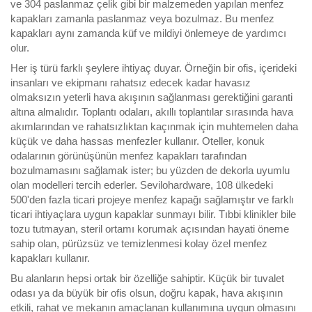
ve 304 paslanmaz çelik gibi bir malzemeden yapılan menfez
kapakları zamanla paslanmaz veya bozulmaz. Bu menfez
kapakları aynı zamanda küf ve mildiyi önlemeye de yardımcı
olur.
Her iş türü farklı şeylere ihtiyaç duyar. Örneğin bir ofis, içerideki
insanları ve ekipmanı rahatsız edecek kadar havasız
olmaksızın yeterli hava akışının sağlanması gerektiğini garanti
altına almalıdır. Toplantı odaları, akıllı toplantılar sırasında hava
akımlarından ve rahatsızlıktan kaçınmak için muhtemelen daha
küçük ve daha hassas menfezler kullanır. Oteller, konuk
odalarının görünüşünün menfez kapakları tarafından
bozulmamasını sağlamak ister; bu yüzden de dekorla uyumlu
olan modelleri tercih ederler. Sevilohardware, 108 ülkedeki
500'den fazla ticari projeye menfez kapağı sağlamıştır ve farklı
ticari ihtiyaçlara uygun kapaklar sunmayı bilir. Tıbbi klinikler bile
tozu tutmayan, steril ortamı korumak açısından hayati öneme
sahip olan, pürüzsüz ve temizlenmesi kolay özel menfez
kapakları kullanır.
Bu alanların hepsi ortak bir özelliğe sahiptir. Küçük bir tuvalet
odası ya da büyük bir ofis olsun, doğru kapak, hava akışının
etkili, rahat ve mekanın amaçlanan kullanımına uygun olmasını