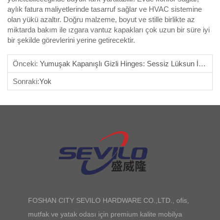
aylık fatura maliyetlerinde tasarruf sağlar ve HVAC sistemine
olan yükü azaltır. Doğru malzeme, boyut ve stille birlikte az
miktarda bakım ile ızgara vantuz kapakları çok uzun bir süre iyi
bir şekilde görevlerini yerine getirecektir.
Önceki:
Yumuşak Kapanışlı Gizli Hinges: Sessiz Lüksun İzahı
Sonraki:
Yok
FOSHAN CITY SEVILO HARDWARE CO.,LTD., ofis,
mutfak ve yatak odası için premium kalite mobilya