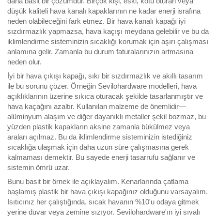
daha basit bir çözümdür. Birçok kişi, eski, kötü oturan veya
düşük kaliteli hava kanalı kapaklarının ne kadar enerji israfına
neden olabileceğini fark etmez. Bir hava kanalı kapağı iyi
sızdırmazlık yapmazsa, hava kaçışı meydana gelebilir ve bu da
iklimlendirme sisteminizin sıcaklığı korumak için aşırı çalışması
anlamına gelir. Zamanla bu durum faturalarınızın artmasına
neden olur.
İyi bir hava çıkışı kapağı, sıkı bir sızdırmazlık ve akıllı tasarım
ile bu sorunu çözer. Örneğin Sevilohardware modelleri, hava
açıklıklarının üzerine sıkıca oturacak şekilde tasarlanmıştır ve
hava kaçağını azaltır. Kullanılan malzeme de önemlidir—
alüminyum alaşım ve diğer dayanıklı metaller şekil bozmaz, bu
yüzden plastik kapakların aksine zamanla bükülmez veya
araları açılmaz. Bu da iklimlendirme sisteminizin istediğiniz
sıcaklığa ulaşmak için daha uzun süre çalışmasına gerek
kalmaması demektir. Bu sayede enerji tasarrufu sağlanır ve
sistemin ömrü uzar.
Bunu basit bir örnek ile açıklayalım. Kenarlarında çatlama
başlamış plastik bir hava çıkışı kapağınız olduğunu varsayalım.
Isıtıcınız her çalıştığında, sıcak havanın %10'u odaya gitmek
yerine duvar veya zemine sızıyor. Sevilohardware'ın iyi sıvalı