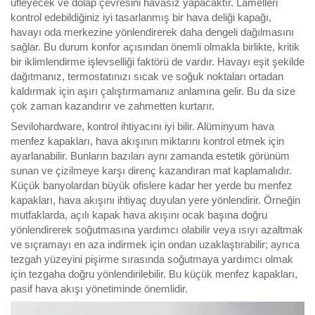
üfleyecek ve dolap çevresini havasız yapacaktır. Lamelleri
kontrol edebildiğiniz iyi tasarlanmış bir hava deliği kapağı,
havayı oda merkezine yönlendirerek daha dengeli dağılmasını
sağlar. Bu durum konfor açısından önemli olmakla birlikte, kritik
bir iklimlendirme işlevselliği faktörü de vardır. Havayı eşit şekilde
dağıtmanız, termostatınızı sıcak ve soğuk noktaları ortadan
kaldırmak için aşırı çalıştırmamanız anlamına gelir. Bu da size
çok zaman kazandırır ve zahmetten kurtarır.
Sevilohardware, kontrol ihtiyacını iyi bilir. Alüminyum hava
menfez kapakları, hava akışının miktarını kontrol etmek için
ayarlanabilir. Bunların bazıları aynı zamanda estetik görünüm
sunan ve çizilmeye karşı direnç kazandıran mat kaplamalıdır.
Küçük banyolardan büyük ofislere kadar her yerde bu menfez
kapakları, hava akışını ihtiyaç duyulan yere yönlendirir. Örneğin
mutfaklarda, açılı kapak hava akışını ocak başına doğru
yönlendirerek soğutmasına yardımcı olabilir veya ısıyı azaltmak
ve sıçramayı en aza indirmek için ondan uzaklaştırabilir; ayrıca
tezgah yüzeyini pişirme sırasında soğutmaya yardımcı olmak
için tezgaha doğru yönlendirilebilir. Bu küçük menfez kapakları,
pasif hava akışı yönetiminde önemlidir.