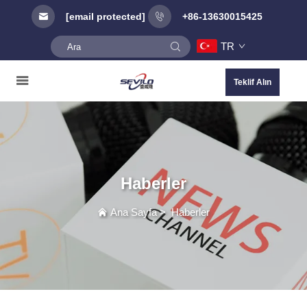
[email protected]
+86-13630015425
TR
Teklif Alın
Haberler
Ana Sayfa
>
Haberler