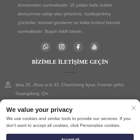
donanımları sunmaktadır. 15 yıldan fazla üretim
deneyimine sahip olan şirketimiz, özelleştirilmiş
çözümler, küresel gönderim ve kalite kontrol hizmeti
sunmaktadır. Bugün teklif isteyin.
BIZIMLE İLETIŞIME GEÇIN
bina 29, Jihua si lu 33, Chancheng ilçesi, Foshan şehri,
Guangdong, Çin
+86-13630015425
We value your privacy
We use cookies and similar tools to provide our services. If you
[email protected]
don't want to accept all cookies, click Personalize cookies.
Accept all