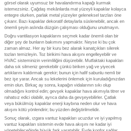
görsel olarak uyumsuz bir havalandırma kapağı kurmak
istemezsiniz. Çağdaş mekânlarda mat yüzeyli kapaklar kolayca
entegre olurken, parlak metal yüzeyler geleneksel tarzları öne
çıkarır. Bazı kapaklar dekoratif detaylarla süslenebilir, ancak en
önemli şeyin aslında düzgün çalışması olduğunu unutmayın.
Doğru vantilasyon kapaklarını seçmek kadar önemli olan bir
diğer şey de bunların bakımını yapmaktır. Neyse ki bu çok
zaman almaz. Her ay bir kuru bez alarak kanatçıkları silerek
tozları temizleyin. Toz birikimi hava akışını engelleyebilir ve
HVAC sisteminizin verimliliğini düşürebilir. Mutfaktaki kapakları
daha sık silmeniz gerekebilir çünkü biriken yağ ve yiyecek
artıklarını kaldırmak gerekir; bunun için hafif sabunlu nemli bir
bez işe yarar. Ancak su lekelerini önlemek için kuruladığınızdan
emin olun. Birkaç ay sonra, kapağın vidalarının sıkı olup
olmadığını kontrol edin; gevşek kapaklar hava akımıyla titrer ve
rahatsız edici olabilir, ayrıca daha da gevşeyebilirler. Çatlak
veya bükülmüş kapaklar enerji kaybına neden olur ve hava
akışını kötü yönlendirir; bu yüzden değiştirilmelidir.
Sonuç olarak, ızgara vantuz kapakları ucuzdur ve iyi yapılmış
vantuz kapakları sistemin evde hava akışını ne kadar iyi
yönetebileceğinde büyük fark yaratabilir. Evde konfor sağlar,