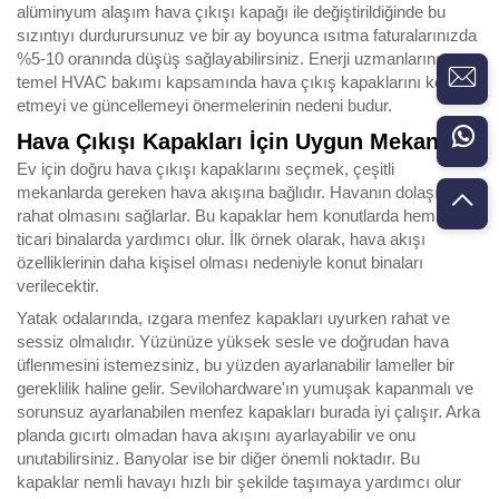
alüminyum alaşım hava çıkışı kapağı ile değiştirildiğinde bu
sızıntıyı durdurursunuz ve bir ay boyunca ısıtma faturalarınızda
%5-10 oranında düşüş sağlayabilirsiniz. Enerji uzmanlarının
temel HVAC bakımı kapsamında hava çıkış kapaklarını kontrol
etmeyi ve güncellemeyi önermelerinin nedeni budur.
Hava Çıkışı Kapakları İçin Uygun Mekanlar
Ev için doğru hava çıkışı kapaklarını seçmek, çeşitli
mekanlarda gereken hava akışına bağlıdır. Havanın dolaşımının
rahat olmasını sağlarlar. Bu kapaklar hem konutlarda hem de
ticari binalarda yardımcı olur. İlk örnek olarak, hava akışı
özelliklerinin daha kişisel olması nedeniyle konut binaları
verilecektir.
Yatak odalarında, ızgara menfez kapakları uyurken rahat ve
sessiz olmalıdır. Yüzünüze yüksek sesle ve doğrudan hava
üflenmesini istemezsiniz, bu yüzden ayarlanabilir lameller bir
gereklilik haline gelir. Sevilohardware'ın yumuşak kapanmalı ve
sorunsuz ayarlanabilen menfez kapakları burada iyi çalışır. Arka
planda gıcırtı olmadan hava akışını ayarlayabilir ve onu
unutabilirsiniz. Banyolar ise bir diğer önemli noktadır. Bu
kapaklar nemli havayı hızlı bir şekilde taşımaya yardımcı olur