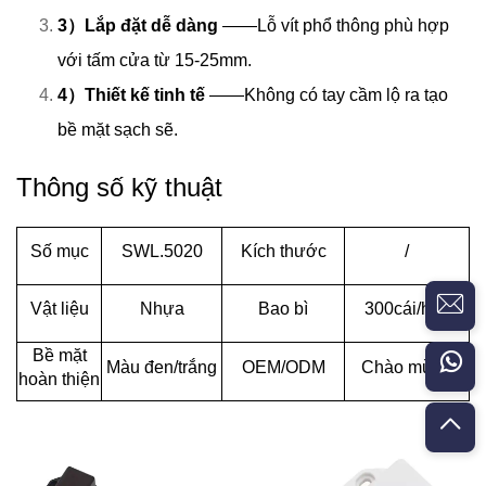
3）Lắp đặt dễ dàng
——Lỗ vít phổ thông phù hợp
với tấm cửa từ 15-25mm.
4）Thiết kế tinh tế
——Không có tay cầm lộ ra tạo
bề mặt sạch sẽ.
Thông số kỹ thuật
Số mục
SWL.5020
Kích thước
/
Vật liệu
Nhựa
Bao bì
300cái/hộp
Bề mặt
Màu đen/trắng
OEM/ODM
Chào mừng
hoàn thiện