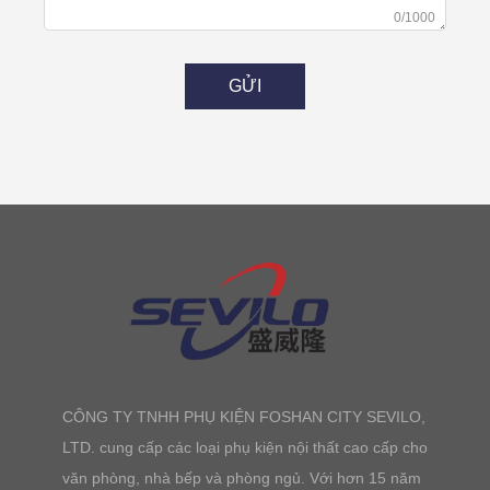
0/1000
GỬI
CÔNG TY TNHH PHỤ KIỆN FOSHAN CITY SEVILO,
LTD. cung cấp các loại phụ kiện nội thất cao cấp cho
văn phòng, nhà bếp và phòng ngủ. Với hơn 15 năm