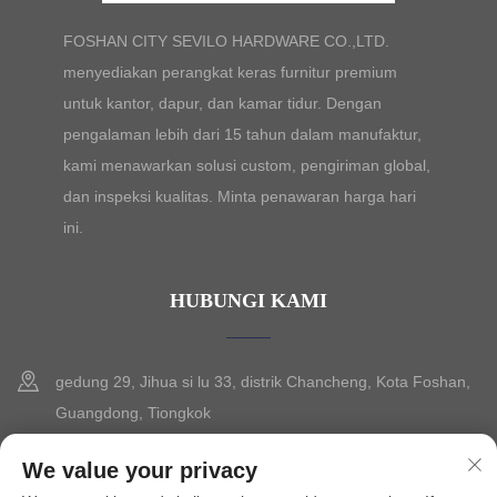
FOSHAN CITY SEVILO HARDWARE CO.,LTD.
menyediakan perangkat keras furnitur premium
untuk kantor, dapur, dan kamar tidur. Dengan
pengalaman lebih dari 15 tahun dalam manufaktur,
kami menawarkan solusi custom, pengiriman global,
dan inspeksi kualitas. Minta penawaran harga hari
ini.
HUBUNGI KAMI
gedung 29, Jihua si lu 33, distrik Chancheng, Kota Foshan,
Guangdong, Tiongkok
+86-13630015425
We value your privacy