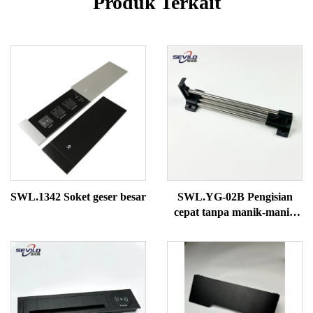
Produk Terkait
SWL.1342 Soket geser besar
SWL.YG-02B Pengisian
cepat tanpa manik-manik
(pipa padat)