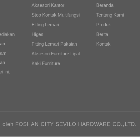
Aksesori Kantor
Beranda
Stop Kontak Multifungsi
Tentang Kami
Fitting Lemari
Produk
diakan
Higes
Berita
dan
Fitting Lemari Pakaian
Kontak
alam
Aksesori Furniture Lipat
man
Kaki Furniture
i ini.
25 oleh FOSHAN CITY SEVILO HARDWARE CO.,LTD.