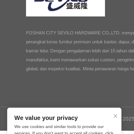
FOSHAN CITY SEVILO HARDWARE CO.,LTD. menye
perangkat keras furnitur premium untuk kantor, dapur, 
kamar tidur. Dengan pengalaman lebih dari 15 tahun d
manufaktur, kami menawarkan solusi custom, pengiri
global, dan inspeksi kualitas. Minta penawaran harga har
We value your privacy
Hak Cipta © 20
We use cookies and similar tools to provide our
services. If you don't want to accept all cookies, click