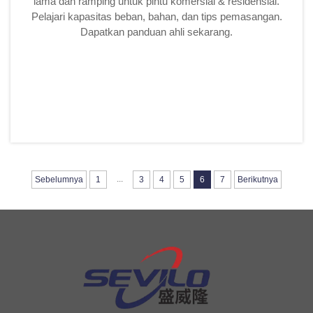
lama dan ramping untuk pintu komersial & residensial.
Pelajari kapasitas beban, bahan, dan tips pemasangan.
Dapatkan panduan ahli sekarang.
...
Sebelumnya
1
3
4
5
6
7
Berikutnya