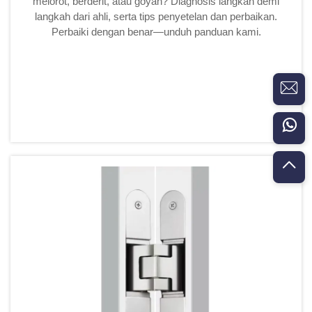
melorot, berderit, atau goyah? Diagnosis langkah demi
langkah dari ahli, serta tips penyetelan dan perbaikan.
Perbaiki dengan benar—unduh panduan kami.