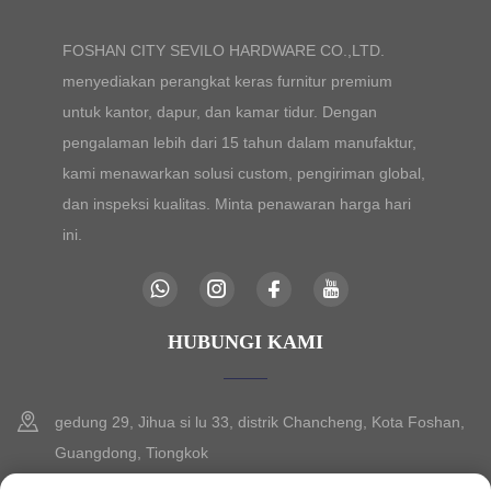
FOSHAN CITY SEVILO HARDWARE CO.,LTD.
menyediakan perangkat keras furnitur premium
untuk kantor, dapur, dan kamar tidur. Dengan
pengalaman lebih dari 15 tahun dalam manufaktur,
kami menawarkan solusi custom, pengiriman global,
dan inspeksi kualitas. Minta penawaran harga hari
ini.
HUBUNGI KAMI
gedung 29, Jihua si lu 33, distrik Chancheng, Kota Foshan,
Guangdong, Tiongkok