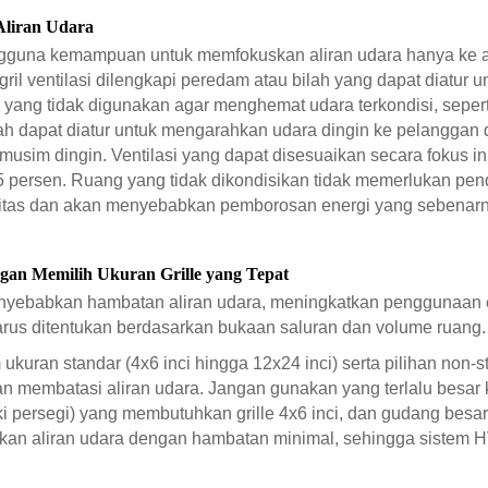
Aliran Udara
engguna kemampuan untuk memfokuskan aliran udara hanya ke a
ril ventilasi dilengkapi peredam atau bilah yang dapat diatur u
ang tidak digunakan agar menghemat udara terkondisi, seperti
t bilah dapat diatur untuk mengarahkan udara dingin ke pelangga
musim dingin. Ventilasi yang dapat disesuaikan secara fokus 
persen. Ruang yang tidak dikondisikan tidak memerlukan pendi
sibilitas dan akan menyebabkan pemborosan energi yang sebenarn
gan Memilih Ukuran Grille yang Tepat
 menyebabkan hambatan aliran udara, meningkatkan penggunaan 
i harus ditentukan berdasarkan bukaan saluran dan volume ruang.
 ukuran standar (4x6 inci hingga 12x24 inci) serta pilihan n
akan membatasi aliran udara. Jangan gunakan yang terlalu besar
i persegi) yang membutuhkan grille 4x6 inci, dan gudang besar
nkan aliran udara dengan hambatan minimal, sehingga sistem 