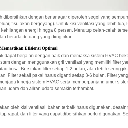
h dibersihkan dengan benar agar diperoleh segel yang sempu
ar, tisu akan bergoyang). Untuk kisi ventilasi yang lebih tua, l
 kehilangan energi hingga 8 persen. Menutup celah-celah terse
tap berada di ruang yang diinginkan.
 Memastikan Efisiensi Optimal
ra tidak dapat berjalan dengan baik dan memaksa sistem HVAC be
m dengan menggunakan gril ventilasi yang memiliki filter yan
au busa. Bersihkan filter setiap 1-2 bulan, atau lebih sering ji
ingan. Filter sekali pakai harus diganti setiap 3-6 bulan. Filter
enjaga kinerja sistem HVAC serta memperpanjang umur sistem. J
ran udara dan aliran udara semakin terhambat.
akan oleh kisi ventilasi, bahan terbaik harus digunakan, des
utup rapat, dan filter yang dapat dibersihkan perlu digunakan. S