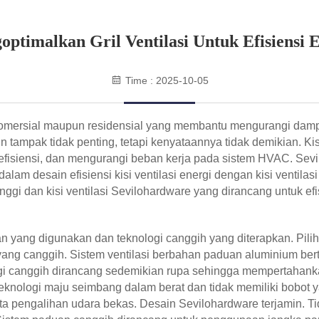
ptimalkan Gril Ventilasi Untuk Efisiensi 
Time : 2025-10-05
komersial maupun residensial yang membantu mengurangi dampak 
tampak tidak penting, tetapi kenyataannya tidak demikian. Kis
isiensi, dan mengurangi beban kerja pada sistem HVAC. Sevi
lam desain efisiensi kisi ventilasi energi dengan kisi ventilas
nggi dan kisi ventilasi Sevilohardware yang dirancang untuk ef
han yang digunakan dan teknologi canggih yang diterapkan. Pil
yang canggih. Sistem ventilasi berbahan paduan aluminium bert
ogi canggih dirancang sedemikian rupa sehingga mempertahank
knologi maju seimbang dalam berat dan tidak memiliki bobot ya
erta pengalihan udara bekas. Desain Sevilohardware terjamin. Ti