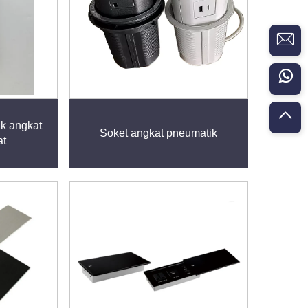
ik angkat
Soket angkat pneumatik
at