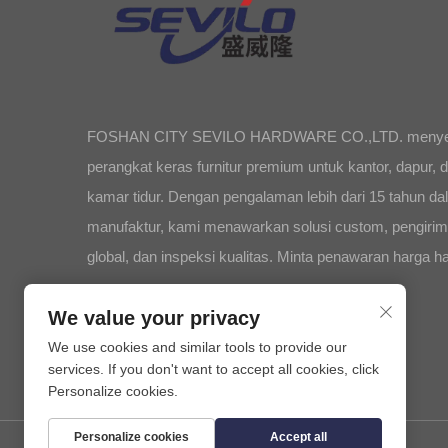
FOSHAN CITY SEVILO HARDWARE CO.,LTD. menye
perangkat keras furnitur premium untuk kantor, dapur, 
kamar tidur. Dengan pengalaman lebih dari 15 tahun d
manufaktur, kami menawarkan solusi custom, pengiri
global, dan inspeksi kualitas. Minta penawaran harga har
We value your privacy
We use cookies and similar tools to provide our
services. If you don't want to accept all cookies, click
Personalize cookies.
Personalize cookies
Accept all