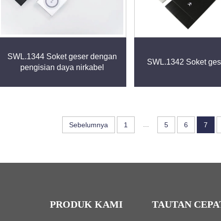
SWL.1344 Soket geser dengan
SWL.1342 Soket ges
pengisian daya nirkabel
...
Sebelumnya
1
5
6
7
PRODUK KAMI
TAUTAN CEPA