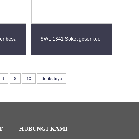
er besar
SWL.1341 Soket geser kecil
8
9
10
Berikutnya
T
HUBUNGI KAMI