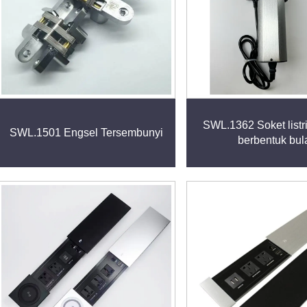
SWL.1362 Soket listr
SWL.1501 Engsel Tersembunyi
berbentuk bul