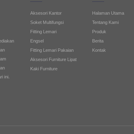
Aksesori Kantor
Halaman Utama
Soket Multifungsi
Tentang Kami
Fitting Lemari
Produk
diakan
Engsel
Berita
dan
Fitting Lemari Pakaian
Kontak
alam
Aksesori Furniture Lipat
man
Kaki Furniture
i ini.