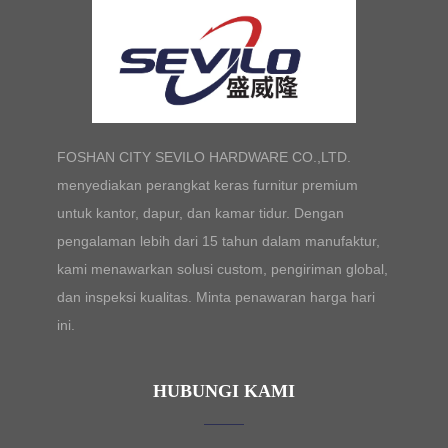
FOSHAN CITY SEVILO HARDWARE CO.,LTD.
menyediakan perangkat keras furnitur premium
untuk kantor, dapur, dan kamar tidur. Dengan
pengalaman lebih dari 15 tahun dalam manufaktur,
kami menawarkan solusi custom, pengiriman global,
dan inspeksi kualitas. Minta penawaran harga hari
ini.
HUBUNGI KAMI