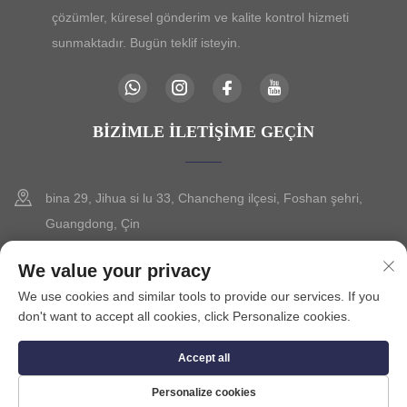
çözümler, küresel gönderim ve kalite kontrol hizmeti
sunmaktadır. Bugün teklif isteyin.
BIZIMLE İLETIŞIME GEÇIN
bina 29, Jihua si lu 33, Chancheng ilçesi, Foshan şehri,
Guangdong, Çin
+86-13630015425
We value your privacy
We use cookies and similar tools to provide our services. If you
[email protected]
don't want to accept all cookies, click Personalize cookies.
Accept all
Telif Hakkı © 2025 FOSHAN CITY SEVILO HARDWARE CO.,LTD.
Gizlilik Politikası
Personalize cookies