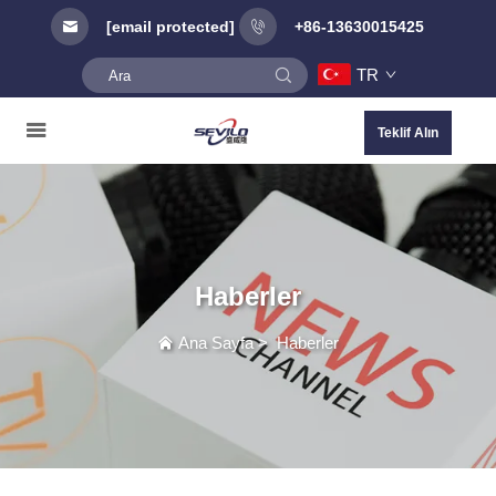
[email protected]
+86-13630015425
TR
Teklif Alın
Haberler
Ana Sayfa
>
Haberler