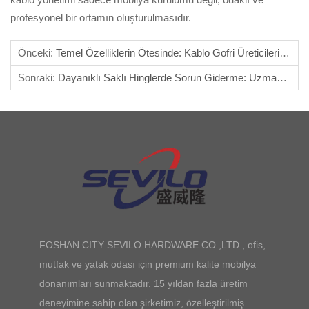
profesyonel bir ortamın oluşturulmasıdır.
Önceki:
Temel Özelliklerin Ötesinde: Kablo Gofri Üreticileri Nasıl Değer Katıyor
Sonraki:
Dayanıklı Saklı Hinglerde Sorun Giderme: Uzman İpuçları
FOSHAN CITY SEVILO HARDWARE CO.,LTD., ofis,
mutfak ve yatak odası için premium kalite mobilya
donanımları sunmaktadır. 15 yıldan fazla üretim
deneyimine sahip olan şirketimiz, özelleştirilmiş