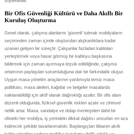
söylenebilir.
Bir Ofis Güvenliği Kültürü ve Daha Akıllı Bir
Kuruluş Oluşturma
Genel olarak, çalışma alanlarını 'güvenli' tutmak mobilyaların
seçiminden zaman içinde oluşturulan alışkanlıklara kadar
uzanan gelişen bir süreçtir. Çalışanlar fazladan kabloları
yerleştirmek veya hasar görmüş bir kabloyu başkasına
bildirmek için zaman ayırmaya teşvik edildiğinde, çalışma
ortamının paylaşılan sorumluluğuna dair bir farkındalık oluşur.
Uygun masa yönetim araçlarının yardımıyla temiz masa
politikası, masa aletleri, kağıtlar ve belgeler masalarda
saklanabildiği için aktif olarak dağınıklığı azaltır. Bir ofis alanı
düzenli olduğunda, fiziksel güvenlik riskleri azalır ve zihinsel
netlik artar. Masa, sandalye ve dolap menteşeleri dahil bir
ofisteki her mobilya, iş yerindeki dikkat dağıtıcı unsurları en aza
indirecek şekilde tasarlanmalıdır. Başlangıçtan itibaren akıllı
kablo yönetimi sadece mobilya kurulumu değil, odaklı ve